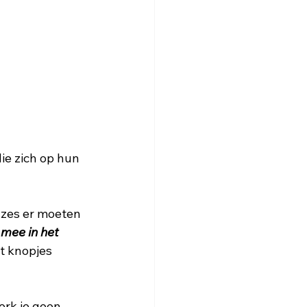
ie zich op hun 
uzes er moeten 
 mee in het 
t knopjes 
erk je geen 