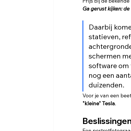
Prijs bij de bekend
Ga gerust kijken: de
Daarbij komen
statieven, re
achtergronde
schermen met
software om f
nog een aanta
duizenden.
Voor je van een beet
"kleine" Tesla
.  
Beslissinge
Een portretfotograa