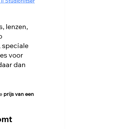
I Studioflitser
, lenzen, 
o 
speciale 
es voor 
daar dan 
e 
prijs van een 
omt
 