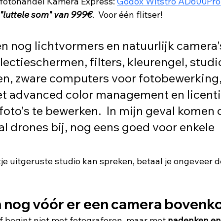
e fotohandel Kamera Express: 
Godox Witstro AD600Pro I
 "luttele som" van 999€
.  Voor één flitser!
 nog lichtvormers en natuurlijk camera's
flectieschermen, filters, kleurengel, studi
n, zware computers voor fotobewerking, 
 advanced color management en licenti
oto's te bewerken.  In mijn geval komen 
l drones bij, nog eens goed voor enkele 
je uitgeruste studio kan spreken, betaal je ongeveer d
n nog vóór er een camera bovenk
f begint niet met fotograferen, maar met 
nadenken en