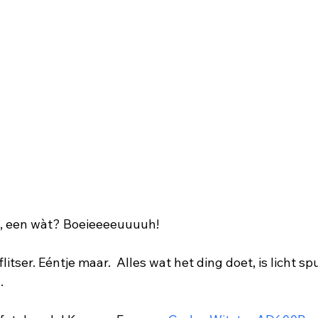
n, een wàt? Boeieeeeuuuuh! 
itser. Eéntje maar.  Alles wat het ding doet, is licht s
.