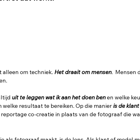
t alleen om techniek. 
Het draait om mensen
.  Mensen d
en.
tijd 
uit te leggen wat ik aan het doen ben
 en welke ke
elke resultaat te bereiken. Op die manier 
is de klant
 reportage co-creatie in plaats van de fotograaf die wa
je als fotograaf maakt, is de lens. Als klant of model m