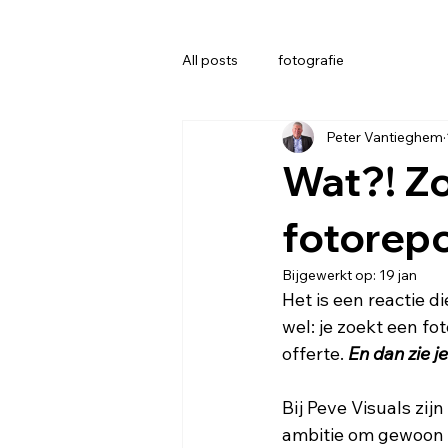
All posts
fotografie
Peter Vantieghem
Wat?! Zo
fotorep
Bijgewerkt op:
19 jan
Het is een reactie di
wel: je zoekt een fo
offerte. 
En dan zie j
Bij Peve Visuals zij
ambitie om gewoon "