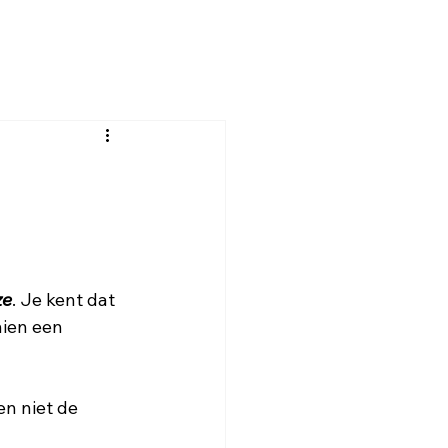
ze
. Je kent dat 
hien een 
en niet de 