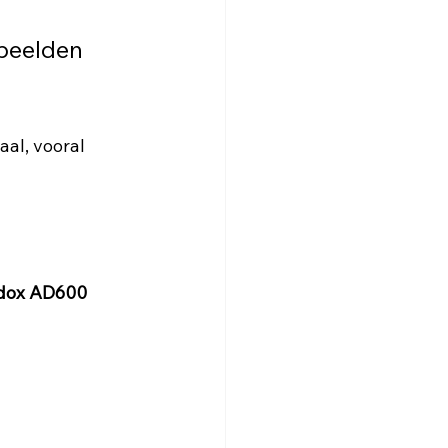
 beelden 
aal, vooral 
dox AD600 