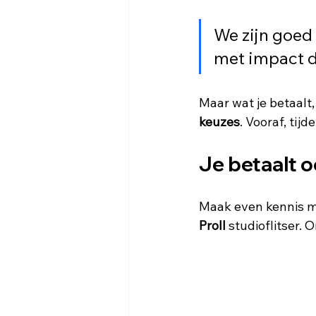
We zijn goed 
met impact d
Maar wat je betaalt, 
keuzes
. Vooraf, tij
Je betaalt oo
Maak even kennis me
ProII
 studioflitser. 